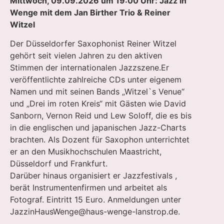
Mittwoch, 09.09.2026 um 19:00 Uhr: Jazz in
Wenge mit dem Jan Birther Trio & Reiner
Witzel
Der Düsseldorfer Saxophonist Reiner Witzel
gehört seit vielen Jahren zu den aktiven
Stimmen der internationalen Jazzszene.Er
veröffentlichte zahlreiche CDs unter eigenem
Namen und mit seinen Bands „Witzel`s Venue“
und „Drei im roten Kreis“ mit Gästen wie David
Sanborn, Vernon Reid und Lew Soloff, die es bis
in die englischen und japanischen Jazz-Charts
brachten. Als Dozent für Saxophon unterrichtet
er an den Musikhochschulen Maastricht,
Düsseldorf und Frankfurt.
Darüber hinaus organisiert er Jazzfestivals ,
berät Instrumentenfirmen und arbeitet als
Fotograf. Eintritt 15 Euro. Anmeldungen unter
JazzinHausWenge@haus-wenge-lanstrop.de
.