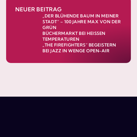
NEUER BEITRAG
„DER BLÜHENDE BAUM IN MEINER
STADT“ – 100 JAHRE MAX VON DER
GRÜN
BÜCHERMARKT BEI HEISSEN T
EMPERATUREN
„THE FIREFIGHTERS“ BEGEISTERN
BEI JAZZ IN WENGE OPEN-AIR