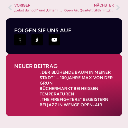
VORIGER
NÄCHSTER
„Lebst du noch“ und „Unterm Arm die Odyssee“
Open Air: Quartett Lilith mit „Zeitensprünge“
FOLGEN SIE UNS AUF
NEUER BEITRAG
„DER BLÜHENDE BAUM IN MEINER
STADT“ – 100 JAHRE MAX VON DER
GRÜN
BÜCHERMARKT BEI HEISSEN T
EMPERATUREN
„THE FIREFIGHTERS“ BEGEISTERN
BEI JAZZ IN WENGE OPEN-AIR