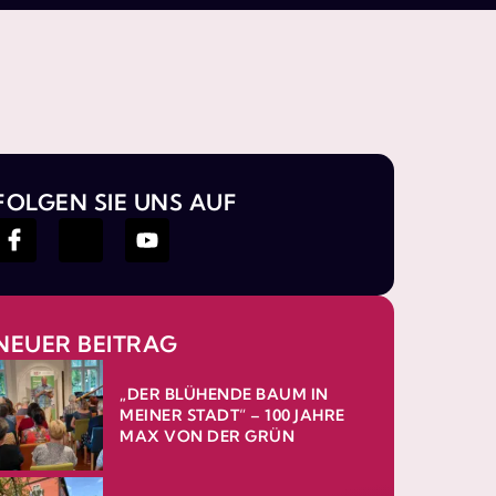
FOLGEN SIE UNS AUF
NEUER BEITRAG
„DER BLÜHENDE BAUM IN
MEINER STADT“ – 100 JAHRE
MAX VON DER GRÜN