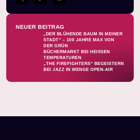
NEUER BEITRAG
„DER BLÜHENDE BAUM IN MEINER
STADT“ – 100 JAHRE MAX VON
DER GRÜN
BÜCHERMARKT BEI HEISSEN T
EMPERATUREN
„THE FIREFIGHTERS“ BEGEISTERN
BEI JAZZ IN WENGE OPEN-AIR